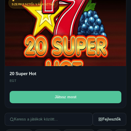
SZERKESZTŐI VÁLASZTÁS
20 Super Hot
EGT
Játssz most
Keress a játékok között...
Fejlesztők