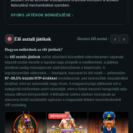
játszani, és az azonnali visszajelzést részesítik előnyben a lassabb
fejlesztésű mechanikákkal szemben.
GYORS JÁTÉKOK BÖNGÉSZÉSE
Élő asztali játékok
‹
›
Összes élő asztal
Hogyan működnek az élő játékok?
Az
élő osztós játékok
valódi stúdióból közvetített videostreamen zajlanak:
képzett osztók kezelik a lapokat vagy pörgetik a rulettkereket, a játékos
döntései pedig másodpercek alatt tükröződnek a képernyőn. A
legnépszerűbb változatok — blackjack, baccarat és élő rulett — jellemzően
97–99,5% közötti RTP-értékkel
rendelkeznek, ami kedvezőbb visszatérítést
kínálhat, mint az automaták nagy része. A magyarországi játékosok ezt a
kategóriát elsősorban azért választják, mert a fizikai kaszinó hangulatát adja
vissza otthoni környezetből. A téthatárok széles sávban mozognak az
alacsony limitű asztaloktól egészen a magasabb tétekre berendezkedett
VIP-szobákig.
NÉPSZERŰ