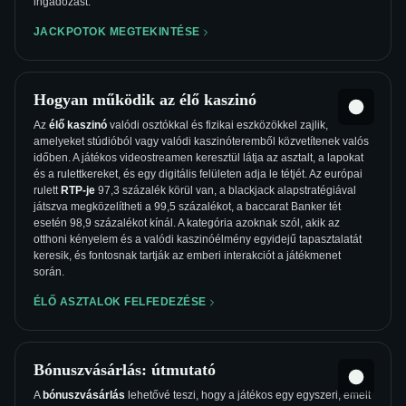
ingadozást.
JACKPOTOK MEGTEKINTÉSE
Hogyan működik az élő kaszinó
Az
élő kaszinó
valódi osztókkal és fizikai eszközökkel zajlik,
amelyeket stúdióból vagy valódi kaszinóteremből közvetítenek valós
időben. A játékos videostreamen keresztül látja az asztalt, a lapokat
és a rulettkereket, és egy digitális felületen adja le tétjét. Az európai
rulett
RTP-je
97,3 százalék körül van, a blackjack alapstratégiával
játszva megközelítheti a 99,5 százalékot, a baccarat Banker tét
esetén 98,9 százalékot kínál. A kategória azoknak szól, akik az
otthoni kényelem és a valódi kaszinóélmény egyidejű tapasztalatát
keresik, és fontosnak tartják az emberi interakciót a játékmenet
során.
ÉLŐ ASZTALOK FELFEDEZÉSE
Bónuszvásárlás: útmutató
A
bónuszvásárlás
lehetővé teszi, hogy a játékos egy egyszeri, emelt