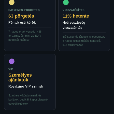
INGYENES PÖRGETÉS
VISSZATÉRÍTÉS
63 pörgetés
11% hetente
Péntek esti körök
Heti veszteség-
visszatérítés
7 napos érvényesség, x38
forgalmazás, min. 20 EUR
Élő kaszinós játékok is jogosultak,
befizetés után jár
6 napos felhasználási határidő,
x18 forgalmazás
VIP
Személyes
ajánlatok
Royalzino VIP szintek
Szinthez kötött jutalmak és
korlátok, dedikált kapcsolattartó,
egyedi feltételek