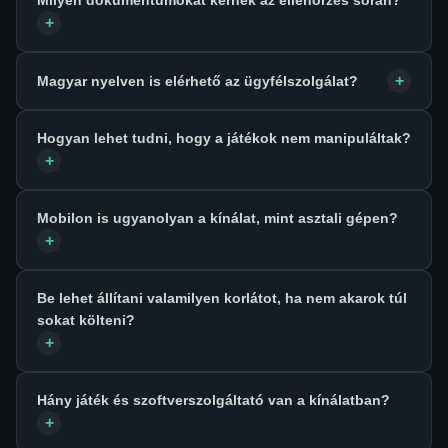
+
+
Magyar nyelven is elérhető az ügyfélszolgálat?
Hogyan lehet tudni, hogy a játékok nem manipuláltak?
+
Mobilon is ugyanolyan a kínálat, mint asztali gépen?
+
Be lehet állítani valamilyen korlátot, ha nem akarok túl
sokat költeni?
+
Hány játék és szoftverszolgáltató van a kínálatban?
+