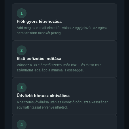
1
Fiók gyors létrehozása
Add meg az e-mail-címed és válassz egy jelszót, az egész
nem tart több mint két percig.
2
Első befizetés indítása
Válassz a 38 elérhető fizetési mód közül, és töltsd fel a
számládat legalább a minimális összeggel.
3
Üdvözlő bónusz aktiválása
A befizetés jóváírása után az üdvözlő bónuszt a kasszában
egy kattintással érvényesítheted.
4