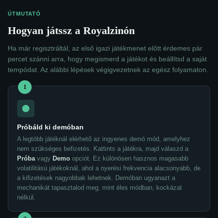
ÚTMUTATÓ
Hogyan játssz a Royalzinón
Ha már regisztráltál, az első igazi játékmenet előtt érdemes pár
percet szánni arra, hogy megismerd a játékot és beállítsd a saját
tempódat. Az alábbi lépések végigvezetnek az egész folyamaton.
1
Próbáld ki demóban
A legtöbb játéknál elérhető az ingyenes demó mód, amelyhez
nem szükséges befizetés. Kattints a játékra, majd válaszd a
Próba
vagy
Demo
opciót. Ez különösen hasznos magasabb
volatilitású játékoknál, ahol a nyerési frekvencia alacsonyabb, de
a kifizetések nagyobbak lehetnek. Demóban ugyanazt a
mechanikát tapasztalod meg, mint éles módban, kockázat
nélkül.