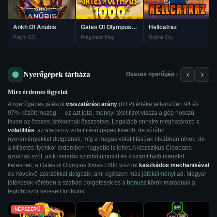
Ankh Of Anubis
Gates Of Olympus 1000
Hellcatraz
Play'n GO
Pragmatic Play
Nolimit City
Nyerőgépek tárháza
‹
›
Összes nyerőgép
Mire érdemes figyelni
A nyerőgépes játékok
visszatérési arány
(RTP) értéke jellemzően 94 és
97% között mozog — ez azt jelzi, mennyi tétet fizet vissza a gép hosszú
távon az összes játékosnak összesítve. Legalább ennyire meghatározó a
volatilitás
: az alacsony volatilitású gépek kisebb, de sűrűbb
nyereményekkel dolgoznak, míg a magas volatilitásúak ritkábban ütnek, de
a kifizetés ilyenkor érdemben nagyobb is lehet. A klasszikus Cleopatra
azoknak szól, akik ismerős szimbólumokat és kiszámítható menetet
keresnek, a Gates of Olympus Xmas 1000 viszont
kaszkádos mechanikával
és növekvő szorzókkal dolgozik, ami egészen más játékélményt ad. Magyar
játékosok körében a szabad pörgetések és a bónusz körök maradnak a
legtöbbször keresett funkciók.
NÉPSZERŰ