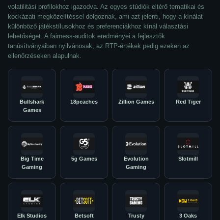
volatilitási profilokhoz igazodva. Az egyes stúdiók eltérő tematikai és
kockázati megközelítéssel dolgoznak, ami azt jelenti, hogy a kínálat
különböző játékstílusokhoz és preferenciákhoz kínál választási
lehetőséget. A fairness-auditok eredményei a fejlesztők
tanúsítványaiban nyilvánosak, az RTP-értékek pedig ezeken az
ellenőrzéseken alapulnak.
Bullshark
18peaches
Zillion Games
Red Tiger
Games
Big Time
5g Games
Evolution
Slotmill
Gaming
Gaming
Elk Studios
Betsoft
Trusty
3 Oaks