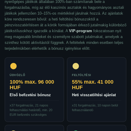
nyerőgépes játékok általában 100%-ban számítanak bele a
forgalmazásba, míg az élő kaszinós asztalok és hagyományos asztali
játékok jellemzően 10–15%-os mértékkel járulnak hozzá. Az ajánlatok
köre rendszeresen bővül: a heti feltöltési bónuszoktól a
pénzvisszatérítésen át a körök formájában érkező jutalmakig különböző
játékstílusokhoz igazodik a kínálat. A
VIP-program
fokozatosan nyit
meg magasabb limiteket és személyre szabott jutalmakat, amelyek a
szinthez kötött aktivitástól függnek. A feltételek minden esetben teljes
terjedelmükben elérhetők a bónusz igénylése előtt.
ÜDVÖZLŐ
FELTÖLTÉSI
100% max. 96 000
55% max. 41 000
HUF
HUF
Első befizetési bónusz
Heti visszatöltési ajánlat
x37 forgalmazás, 21 napos
x31 forgalmazás, 10 napon belül
felhasználási határidő, min. 20
felhasználandó
EUR befizetés szükséges