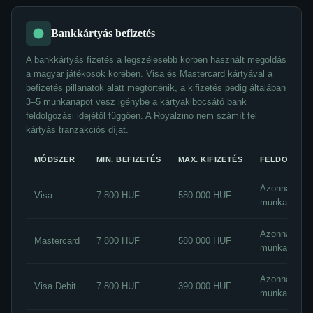
Bankkártyás befizetés
A bankkártyás fizetés a legszélesebb körben használt megoldás
a magyar játékosok körében. Visa és Mastercard kártyával a
befizetés pillanatok alatt megtörténik, a kifizetés pedig általában
3–5 munkanapot vesz igénybe a kártyakibocsátó bank
feldolgozási idejétől függően. A Royalzino nem számít fel
kártyás tranzakciós díjat.
MÓDSZER
MIN. BEFIZETÉS
MAX. KIFIZETÉS
FELDOLGOZÁ
Azonnali / 3
Visa
7 800 HUF
580 000 HUF
munkanap
Azonnali / 3
Mastercard
7 800 HUF
580 000 HUF
munkanap
Azonnali / 3
Visa Debit
7 800 HUF
390 000 HUF
munkanap